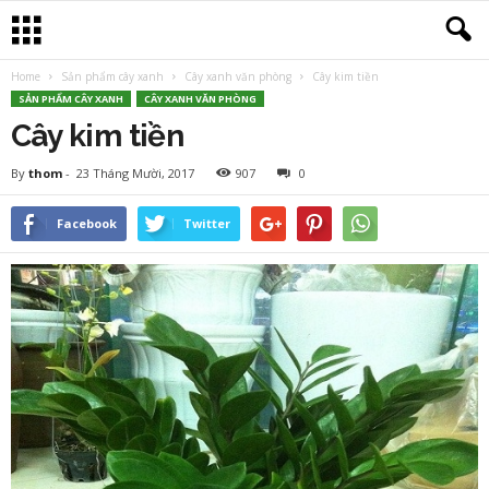
Home
Sản phẩm cây xanh
Cây xanh văn phòng
Cây kim tiền
SẢN PHẨM CÂY XANH
CÂY XANH VĂN PHÒNG
Cây kim tiền
By
thom
-
23 Tháng Mười, 2017
907
0
Facebook
Twitter