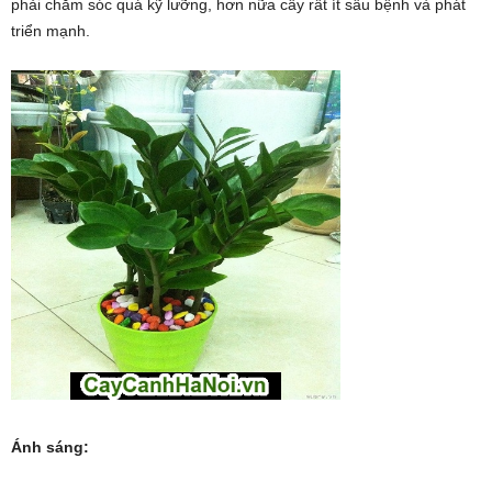
phải chăm sóc quá kỹ lưỡng, hơn nữa cây rất ít sâu bệnh và phát
triển mạnh.
Ánh sáng: