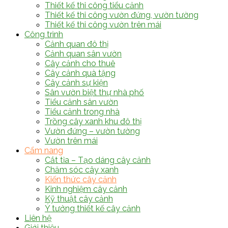
Thiết kế thi công tiểu cảnh
Thiết kế thi công vườn đứng, vườn tường
Thiết kế thi công vườn trên mái
Công trình
Cảnh quan đô thị
Cảnh quan sân vườn
Cây cảnh cho thuê
Cây cảnh quà tặng
Cây cảnh sự kiện
Sân vườn biệt thự nhà phố
Tiểu cảnh sân vườn
Tiểu cảnh trong nhà
Trồng cây xanh khu đô thị
Vườn đứng – vườn tường
Vườn trên mái
Cẩm nang
Cắt tỉa – Tạo dáng cây cảnh
Chăm sóc cây xanh
Kiến thức cây cảnh
Kinh nghiệm cây cảnh
Kỹ thuật cây cảnh
Ý tưởng thiết kế cây cảnh
Liên hệ
Giới thiệu