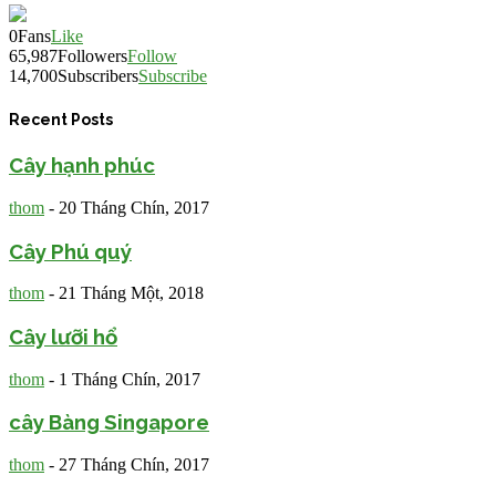
0
Fans
Like
65,987
Followers
Follow
14,700
Subscribers
Subscribe
Recent Posts
Cây hạnh phúc
thom
-
20 Tháng Chín, 2017
Cây Phú quý
thom
-
21 Tháng Một, 2018
Cây lưỡi hổ
thom
-
1 Tháng Chín, 2017
cây Bàng Singapore
thom
-
27 Tháng Chín, 2017