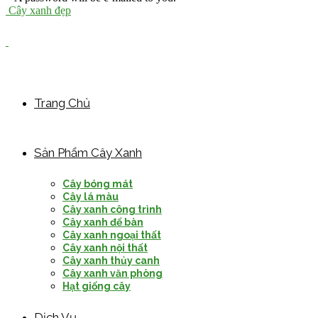
Cây xanh đẹp
Trang Chủ
Sản Phẩm Cây Xanh
Cây bóng mát
Cây lá màu
Cây xanh công trình
Cây xanh để bàn
Cây xanh ngoại thất
Cây xanh nội thất
Cây xanh thủy canh
Cây xanh văn phòng
Hạt giống cây
Dịch Vụ