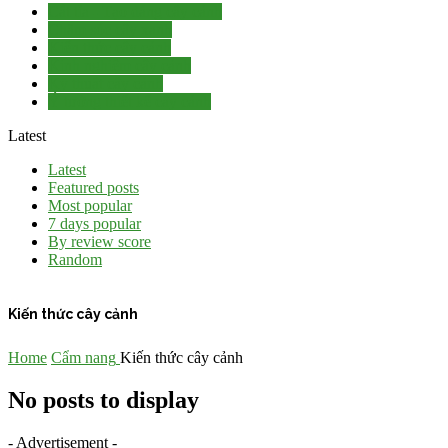
Cắt tỉa - Tạo dáng cây cảnh
Chăm sóc cây xanh
Kiến thức cây cảnh
Kinh nghiệm cây cảnh
Kỹ thuật cây cảnh
Ý tưởng thiết kế cây cảnh
Latest
Latest
Featured posts
Most popular
7 days popular
By review score
Random
Kiến thức cây cảnh
Home
Cẩm nang
Kiến thức cây cảnh
No posts to display
- Advertisement -