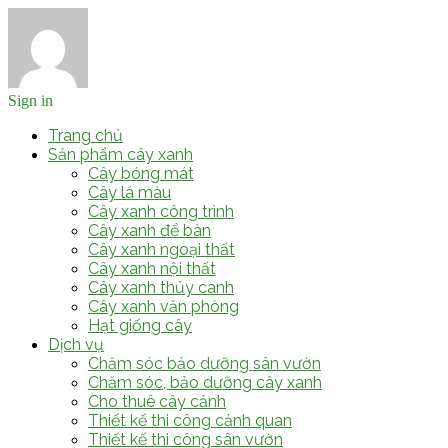
Sign in
Trang chủ
Sản phẩm cây xanh
Cây bóng mát
Cây lá màu
Cây xanh công trình
Cây xanh để bàn
Cây xanh ngoại thất
Cây xanh nội thất
Cây xanh thủy canh
Cây xanh văn phòng
Hạt giống cây
Dịch vụ
Chăm sóc bảo dưỡng sân vườn
Chăm sóc, bảo dưỡng cây xanh
Cho thuê cây cảnh
Thiết kế thi công cảnh quan
Thiết kế thi công sân vườn