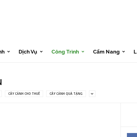
nh
Dịch Vụ
Công Trình
Cẩm Nang
L
N
CÂY CẢNH CHO THUÊ
CÂY CẢNH QUÀ TẶNG