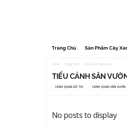
Cây
xanh
đẹp
Trang Chủ
Sản Phẩm Cây Xa
Home
Công trình
Tiểu cảnh sân vườn
TIỂU CẢNH SÂN VƯỜ
CẢNH QUAN ĐÔ THỊ
CẢNH QUAN SÂN VƯỜN
No posts to display