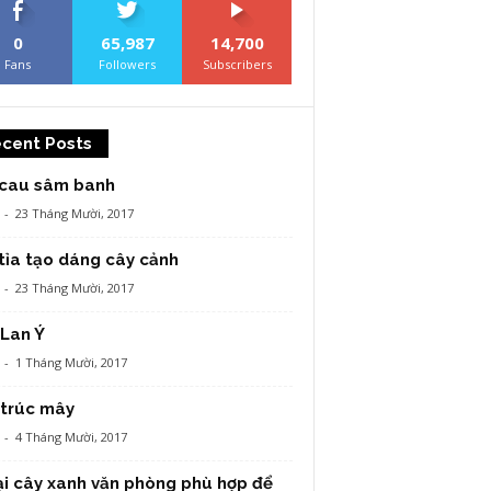
0
65,987
14,700
Fans
Followers
Subscribers
cent Posts
 cau sâm banh
-
23 Tháng Mười, 2017
tỉa tạo dáng cây cảnh
-
23 Tháng Mười, 2017
Lan Ý
-
1 Tháng Mười, 2017
 trúc mây
-
4 Tháng Mười, 2017
ại cây xanh văn phòng phù hợp để