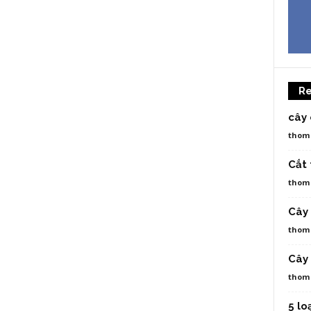
Re
cây
thom
Cắt 
thom
Cây 
thom
Cây
thom
5 lo