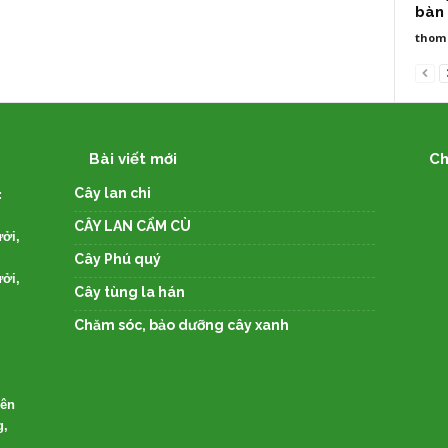
bàn 
thom
Bài viết mới
Ch
Cây lan chi
:
CÂY LAN CẨM CÙ
ởi,
Cây Phú quý
ởi,
Cây tùng la hán
Chăm sóc, bảo dưỡng cây xanh
Yên
g,