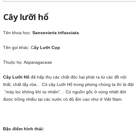
Cây lưỡi hổ
Tên khoa học:
Sansevieria trifasciata
Tên gọi khác: C
ây Lưỡi Cọp
Thuộc họ: Asparagaceae
Cây Lưỡi Hổ
đã hấp thụ các chất độc hại phát ra từ các đồ nội
thất, chất tẩy rửa… Có cây Lưỡi Hổ trong phòng chúng ta thì là đặt
“máy lọc không khí tự nhiên”… Có nguồn gốc ở vùng nhiệt đới
được trồng nhiều tại các nước có độ ẩm cao như ở Việt Nam.
Đặc điểm hình thái: