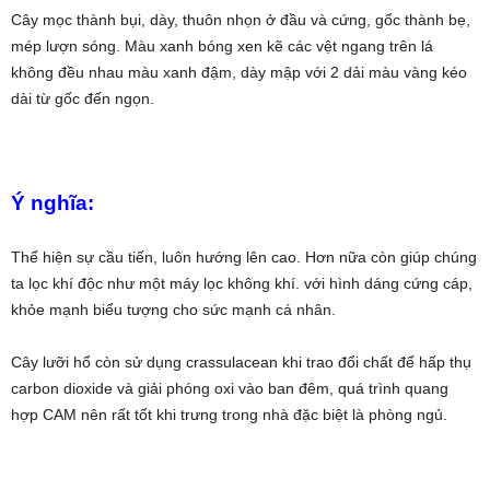
Cây mọc thành bụi, dày, thuôn nhọn ở đầu và cứng, gốc thành bẹ,
mép lượn sóng. Màu xanh bóng xen kẽ các vệt ngang trên lá
không đều nhau màu xanh đậm, dày mập với 2 dải màu vàng kéo
dài từ gốc đến ngọn.
Ý nghĩa:
Thể hiện sự cầu tiến, luôn hướng lên cao. Hơn nữa còn giúp chúng
ta lọc khí độc như một máy lọc không khí. với hình dáng cứng cáp,
khỏe mạnh biểu tượng cho sức mạnh cá nhân.
Cây lưỡi hổ còn sử dụng crassulacean khi trao đổi chất để hấp thụ
carbon dioxide và giải phóng oxi vào ban đêm, quá trình quang
hợp CAM nên rất tốt khi trưng trong nhà đặc biệt là phòng ngủ.