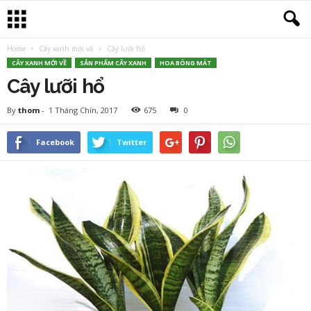
Home
Cây xanh mới về
Cây lưỡi hổ
CÂY XANH MỚI VỀ
SẢN PHẨM CÂY XANH
HOA BÓNG MÁT
Cây lưỡi hổ
By
thom
-
1 Tháng Chín, 2017
675
0
Facebook
Twitter