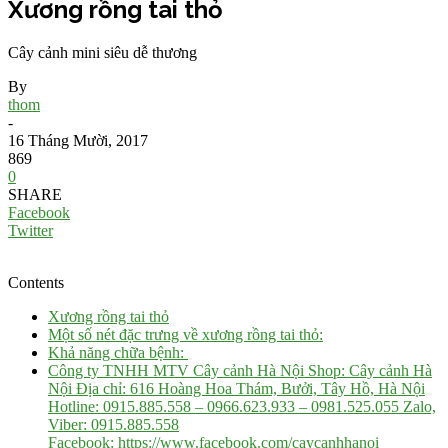
Xương rồng tai thỏ
Cây cảnh mini siêu dễ thương
By
thom
-
16 Tháng Mười, 2017
869
0
SHARE
Facebook
Twitter
Contents
Xương rồng tai thỏ
Một số nét đặc trưng về xương rồng tai thỏ:
Khả năng chữa bệnh:
Công ty TNHH MTV Cây cảnh Hà Nội Shop: Cây cảnh Hà
Nội Địa chỉ: 616 Hoàng Hoa Thám, Bưởi, Tây Hồ, Hà Nội
Hotline: 0915.885.558 – 0966.623.933 – 0981.525.055 Zalo,
Viber: 0915.885.558
Facebook: https://www.facebook.com/caycanhhanoi