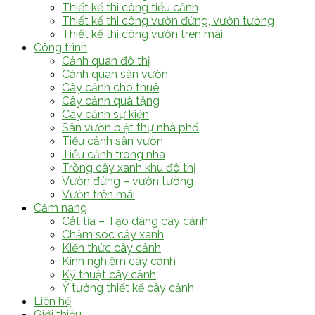
Thiết kế thi công tiểu cảnh
Thiết kế thi công vườn đứng, vườn tường
Thiết kế thi công vườn trên mái
Công trình
Cảnh quan đô thị
Cảnh quan sân vườn
Cây cảnh cho thuê
Cây cảnh quà tặng
Cây cảnh sự kiện
Sân vườn biệt thự nhà phố
Tiểu cảnh sân vườn
Tiểu cảnh trong nhà
Trồng cây xanh khu đô thị
Vườn đứng – vườn tường
Vườn trên mái
Cẩm nang
Cắt tỉa – Tạo dáng cây cảnh
Chăm sóc cây xanh
Kiến thức cây cảnh
Kinh nghiệm cây cảnh
Kỹ thuật cây cảnh
Ý tưởng thiết kế cây cảnh
Liên hệ
Giới thiệu