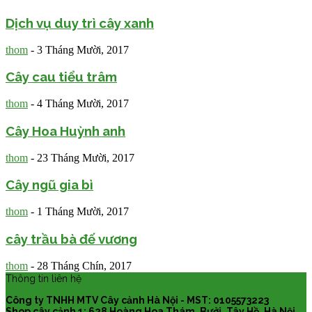
Dịch vụ duy trì cây xanh
thom
-
3 Tháng Mười, 2017
Cây cau tiểu trâm
thom
-
4 Tháng Mười, 2017
Cây Hoa Huỳnh anh
thom
-
23 Tháng Mười, 2017
Cây ngũ gia bì
thom
-
1 Tháng Mười, 2017
cây trầu bà đế vương
thom
-
28 Tháng Chín, 2017
Thông tin liên hệ
Công ty TNHH MTV Cây cảnh Hà Nội - MST: 0105573223
Shop cây cảnh 1: 628 Hoàng Hoa Thám, Bưởi, Tây Hồ, Hà Nội