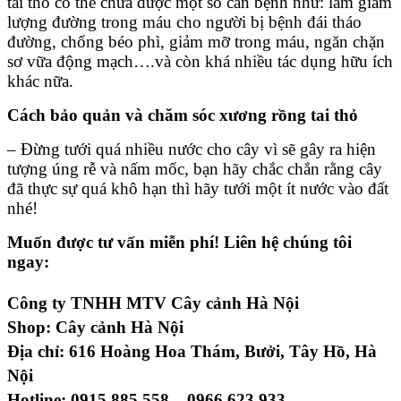
tai thỏ có thể chữa được một số căn bệnh như: làm giảm
lượng đường trong máu cho người bị bệnh đái tháo
đường, chống béo phì, giảm mỡ trong máu, ngăn chặn
sơ vữa động mạch….và còn khá nhiều tác dụng hữu ích
khác nữa.
Cách bảo quản và chăm sóc xương rồng tai thỏ
– Đừng tưới quá nhiều nước cho cây vì sẽ gây ra hiện
tượng úng rễ và nấm mốc, bạn hãy chắc chắn rằng cây
đã thực sự quá khô hạn thì hãy tưới một ít nước vào đất
nhé!
Muốn được tư vấn miễn phí! Liên hệ chúng tôi
ngay:
Công ty TNHH MTV Cây cảnh Hà Nội
Shop: Cây cảnh Hà Nội
Địa chỉ: 616 Hoàng Hoa Thám, Bưởi, Tây Hồ, Hà
Nội
Hotline: 0915.885.558 – 0966.623.933 –