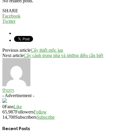
No related posts.
SHARE
Facebook
Twitter
Previous article
Cây thiết mộc lan
Next article
Cây cảnh trong nhà và những điều cần biết
thom
- Advertisement -
0
Fans
Like
65,987
Followers
Follow
14,700
Subscribers
Subscribe
Recent Posts