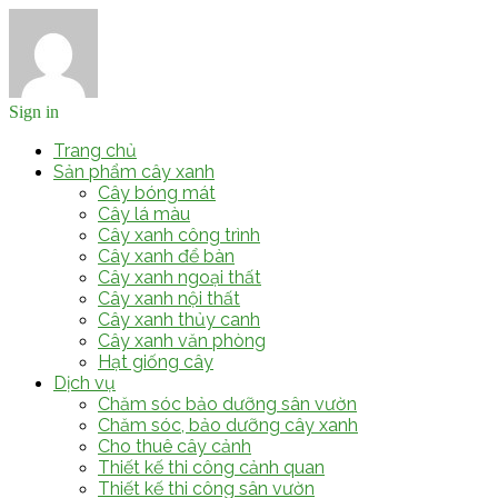
Sign in
Trang chủ
Sản phẩm cây xanh
Cây bóng mát
Cây lá màu
Cây xanh công trình
Cây xanh để bàn
Cây xanh ngoại thất
Cây xanh nội thất
Cây xanh thủy canh
Cây xanh văn phòng
Hạt giống cây
Dịch vụ
Chăm sóc bảo dưỡng sân vườn
Chăm sóc, bảo dưỡng cây xanh
Cho thuê cây cảnh
Thiết kế thi công cảnh quan
Thiết kế thi công sân vườn