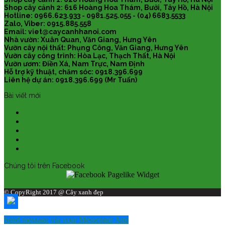
Shop cây cảnh 2: 616 Hoàng Hoa Thám, Bưởi, Tây Hồ, Hà Nội
Hotline: 0966.623.933 - 0981.525.055 - (04) 6683.5533
Zalo, Viber: 0915.885.558
Email: viet@caycanhhanoi.com
Nhà vườn: Xuân Quan, Văn Giang, Hưng Yên
Vườn cây nội thất: Phụng Công, Văn Giang, Hưng Yên
Vườn cây công trình: Hòa Lạc, Thạch Thất, Hà Nội
Vườn ươm: Điền Xá, Nam Trực, Nam Định
Hỗ trợ kỹ thuật, chăm sóc: 0918.396.699
Liên hệ dự án: 0918.396.699 (Mr Tuấn)
Bài viết mới
Cây lan chi
CÂY LAN CẨM CÙ
Cây Phú quý
Cây tùng la hán
Chăm sóc, bảo dưỡng cây xanh
Chúng tôi trên Facebook
© CopyRight 2017 @ Cây xanh đẹp
Send message via your Messenger App