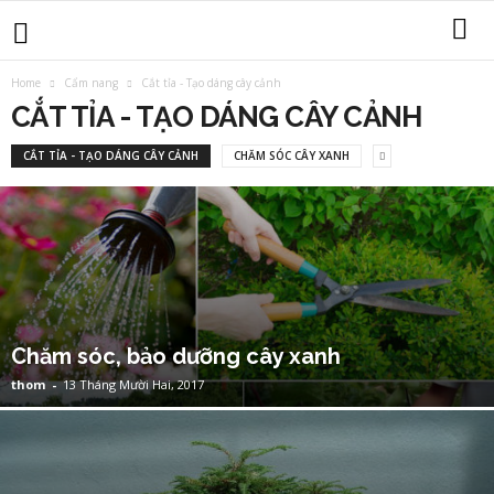
Home
Cẩm nang
Cắt tỉa - Tạo dáng cây cảnh
CẮT TỈA - TẠO DÁNG CÂY CẢNH
CẮT TỈA - TẠO DÁNG CÂY CẢNH
CHĂM SÓC CÂY XANH
Chăm sóc, bảo dưỡng cây xanh
thom
-
13 Tháng Mười Hai, 2017