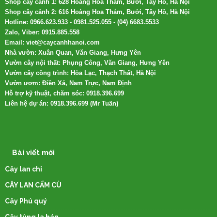
Shop cây cảnh 1: 628 Hoàng Hoa Thám, Bưởi, Tây Hồ, Hà Nội
Shop cây cảnh 2: 616 Hoàng Hoa Thám, Bưởi, Tây Hồ, Hà Nội
Hotline: 0966.623.933 - 0981.525.055 - (04) 6683.5533
Zalo, Viber: 0915.885.558
Email: viet@caycanhhanoi.com
Nhà vườn: Xuân Quan, Văn Giang, Hưng Yên
Vườn cây nội thất: Phụng Công, Văn Giang, Hưng Yên
Vườn cây công trình: Hòa Lạc, Thạch Thất, Hà Nội
Vườn ươm: Điền Xá, Nam Trực, Nam Định
Hỗ trợ kỹ thuật, chăm sóc: 0918.396.699
Liên hệ dự án: 0918.396.699 (Mr Tuấn)
Bài viết mới
Cây lan chi
CÂY LAN CẨM CÙ
Cây Phú quý