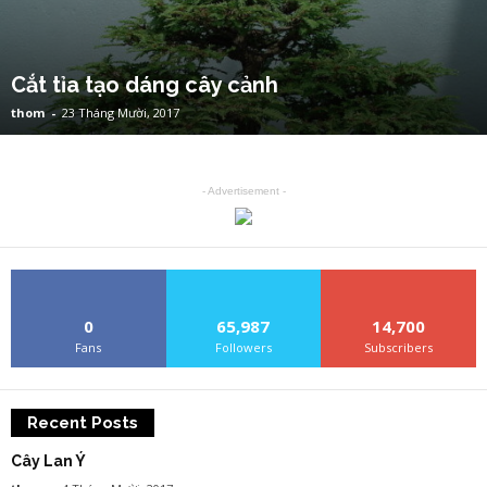
Cắt tỉa tạo dáng cây cảnh
thom
-
23 Tháng Mười, 2017
- Advertisement -
0
65,987
14,700
Fans
Followers
Subscribers
Recent Posts
Cây Lan Ý