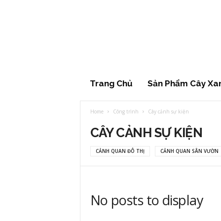
Cây
xanh
đẹp
Trang Chủ
Sản Phẩm Cây Xa
Home
Công trình
Cây cảnh sự kiện
CÂY CẢNH SỰ KIỆN
CẢNH QUAN ĐÔ THỊ
CẢNH QUAN SÂN VƯỜN
No posts to display