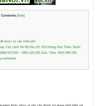
Contents
[
hide
]
 để được tư vấn miễn phí!
p: Cây cảnh Hà Nội Địa chỉ: 616 Hoàng Hoa Thám, Bưởi,
 0966.623.933 – 0981.525.055 Zalo, Viber: 0915.885.558
aycanhhanoi
 trường khác nhau vì vậy cây được sử dụng phổ biến và