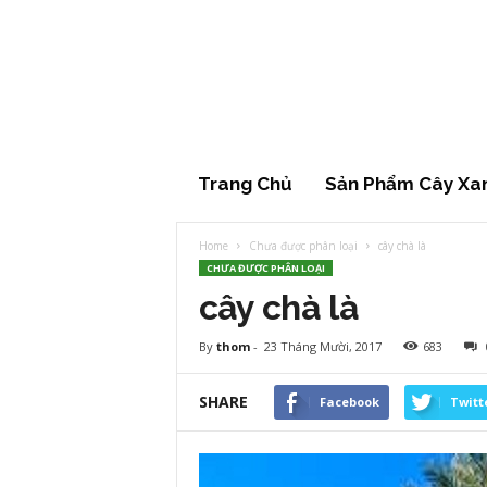
Cây
xanh
đẹp
Trang Chủ
Sản Phẩm Cây Xa
Home
Chưa được phân loại
cây chà là
CHƯA ĐƯỢC PHÂN LOẠI
cây chà là
By
thom
-
23 Tháng Mười, 2017
683
SHARE
Facebook
Twitt