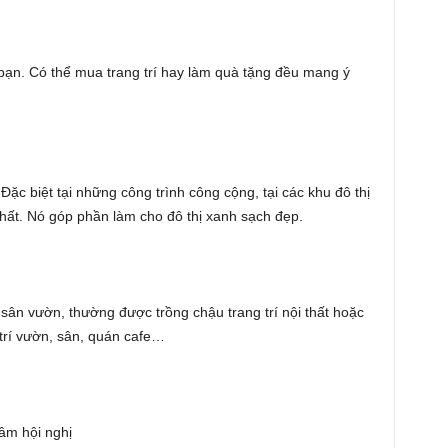
bạn. Có thể mua trang trí hay làm quà tặng đều mang ý
ặc biệt tại những công trình công cộng, tại các khu đô thị
 thất. Nó góp phần làm cho đô thị xanh sạch đẹp.
 sân vườn, thường được trồng chậu trang trí nội thất hoặc
 trí vườn, sân, quán cafe…
tâm hội nghị