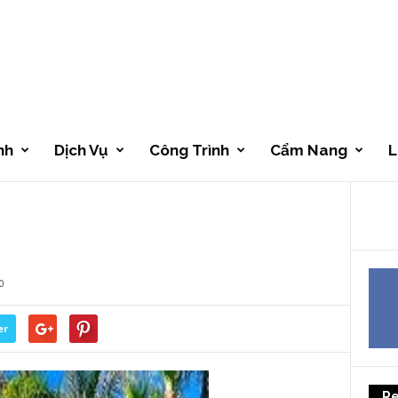
nh
Dịch Vụ
Công Trình
Cẩm Nang
L
0
er
Re