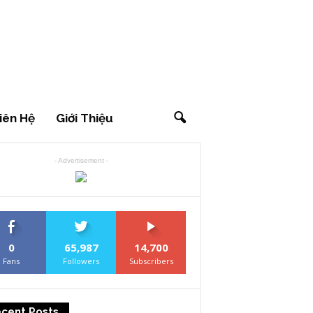
iên Hệ
Giới Thiệu
- Advertisement -
0
65,987
14,700
Fans
Followers
Subscribers
cent Posts