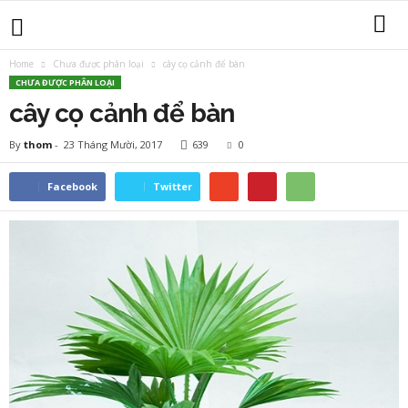
Home
Chưa được phân loại
cây cọ cảnh để bàn
CHƯA ĐƯỢC PHÂN LOẠI
cây cọ cảnh để bàn
By
thom
-
23 Tháng Mười, 2017
639
0
Facebook
Twitter