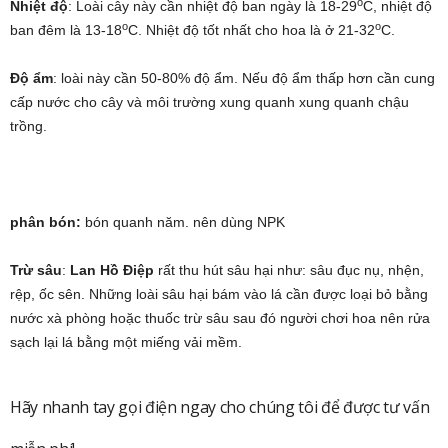
o
Nhiệt độ
: Loài cây này cần nhiệt độ ban ngày là 18-29
C, nhiệt độ
o
o
ban đêm là 13-18
C. Nhiệt độ tốt nhất cho hoa là ở 21-32
C.
Độ ẩm
: loài này cần 50-80% độ ẩm. Nếu độ ẩm thấp hơn cần cung
cấp nước cho cây và môi trường xung quanh xung quanh chậu
trồng.
phân bón:
bón quanh năm. nên dùng NPK
Trừ sâu
:
Lan Hồ Điệp
rất thu hút sâu hại như: sâu đục nụ, nhện,
rệp, ốc sên. Những loài sâu hại bám vào lá cần được loại bỏ bằng
nước xà phòng hoặc thuốc trừ sâu sau đó người chơi hoa nên rửa
sạch lại lá bằng một miếng vải mềm.
Hãy nhanh tay gọi điện ngay cho chúng tôi để được tư vấn