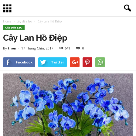
Home
cây dây leo
Cây Lan Hồ Điệp
CÂY DÂY LEO
Cây Lan Hồ Điệp
By
thom
-
17 Tháng Chín, 2017
641
0
Facebook
Twitter