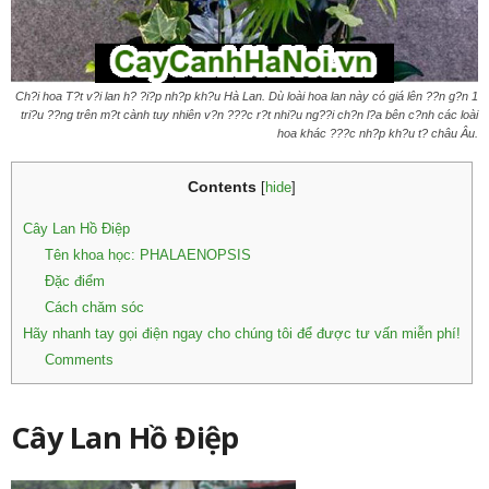
Ch?i hoa T?t v?i lan h? ?i?p nh?p kh?u Hà Lan. Dù loài hoa lan này có giá lên ??n g?n 1
tri?u ??ng trên m?t cành tuy nhiên v?n ???c r?t nhi?u ng??i ch?n l?a bên c?nh các loài
hoa khác ???c nh?p kh?u t? châu Âu.
Contents
[
hide
]
Cây Lan Hồ Điệp
Tên khoa học: PHALAENOPSIS
Đặc điểm
Cách chăm sóc
Hãy nhanh tay gọi điện ngay cho chúng tôi để được tư vấn miễn phí!
Comments
Cây Lan Hồ Điệp