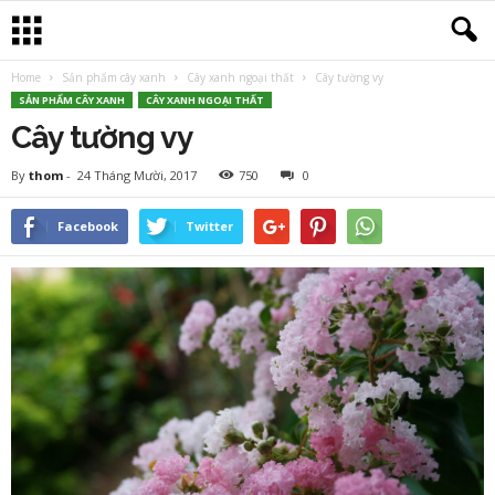
Home
Sản phẩm cây xanh
Cây xanh ngoại thất
Cây tường vy
SẢN PHẨM CÂY XANH
CÂY XANH NGOẠI THẤT
Cây tường vy
By
thom
-
24 Tháng Mười, 2017
750
0
Facebook
Twitter