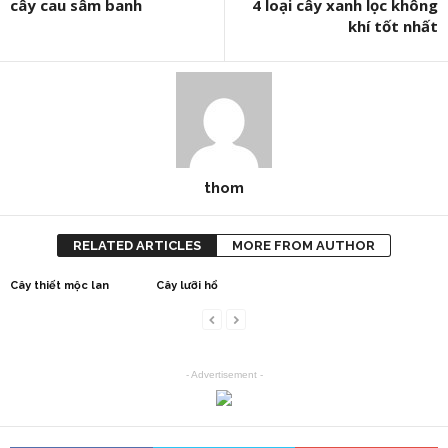
cây cau sâm banh
4 loại cây xanh lọc không
khí tốt nhất
thom
RELATED ARTICLES
MORE FROM AUTHOR
Cây thiết mộc lan
Cây lưỡi hổ
- Advertisement -