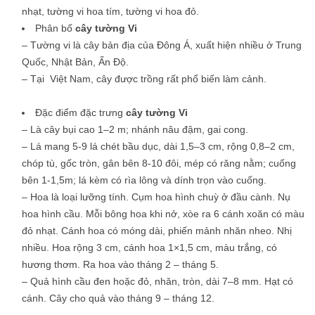
nhạt, tường vi hoa tím, tường vi hoa đỏ.
Phân bố
cây tường Vi
– Tường vi là cây bản địa của Đông Á, xuất hiện nhiều ở Trung
Quốc, Nhật Bản, Ấn Độ.
– Tại Việt Nam, cây được trồng rất phổ biến làm cảnh.
Đặc điểm đặc trưng
cây tường Vi
– Là cây bụi cao 1–2 m; nhánh nâu đậm, gai cong.
– Lá mang 5-9 lá chét bầu dục, dài 1,5–3 cm, rộng 0,8–2 cm,
chóp tù, gốc tròn, gân bên 8-10 đôi, mép có răng nằm; cuống
bên 1-1,5m; lá kèm có rìa lông và dính trọn vào cuống.
– Hoa là loại lưỡng tính. Cụm hoa hình chuỳ ở đầu cành. Nụ
hoa hình cầu. Mỗi bông hoa khi nở, xòe ra 6 cánh xoăn có màu
đỏ nhạt. Cánh hoa có móng dài, phiến mảnh nhăn nheo. Nhị
nhiều. Hoa rộng 3 cm, cánh hoa 1×1,5 cm, màu trắng, có
hương thơm. Ra hoa vào tháng 2 – tháng 5.
– Quả hình cầu đen hoặc đỏ, nhăn, tròn, dài 7–8 mm. Hạt có
cánh. Cây cho quả vào tháng 9 – tháng 12.