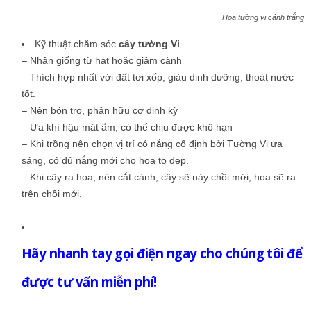
Hoa tường vi cánh trắng
Kỹ thuật chăm sóc
cây tường Vi
– Nhân giống từ hạt hoặc giâm cành
– Thích hợp nhất với đất tơi xốp, giàu dinh dưỡng, thoát nước
tốt.
– Nên bón tro, phân hữu cơ định kỳ
– Ưa khí hậu mát ẩm, có thể chịu được khô hạn
– Khi trồng nên chọn vị trí có nắng cố định bởi Tường Vi ưa
sáng, có đủ nắng mới cho hoa to đẹp.
– Khi cây ra hoa, nên cắt cành, cây sẽ nảy chồi mới, hoa sẽ ra
trên chồi mới.
Hãy nhanh tay gọi điện ngay cho chúng tôi để
được tư vấn miễn phí!