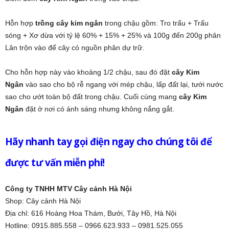
Hỗn hợp
trồng cây kim ngân
trong chậu gồm: Tro trấu + Trấu
sóng + Xơ dừa với tỷ lệ 60% + 15% + 25% và 100g đến 200g phân
Lân trộn vào để cây có nguồn phân dự trữ.
Cho hỗn hợp này vào khoảng 1/2 chậu, sau đó đặt
cây Kim
Ngân
vào sao cho bộ rễ ngang với mép chậu, lấp đất lại, tưới nước
sao cho ướt toàn bộ đất trong chậu. Cuối cùng mang
cây Kim
Ngân
đặt ở nơi có ánh sáng nhưng không nắng gắt.
Hãy nhanh tay gọi điện ngay cho chúng tôi để
được tư vấn miễn phí!
Công ty TNHH MTV Cây cảnh Hà Nội
Shop: Cây cảnh Hà Nội
Địa chỉ: 616 Hoàng Hoa Thám, Bưởi, Tây Hồ, Hà Nội
Hotline: 0915.885.558 – 0966.623.933 – 0981.525.055