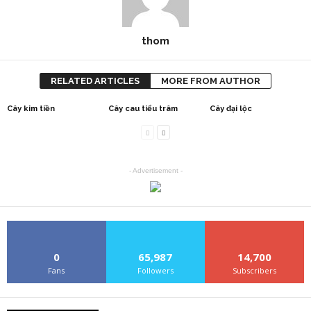
thom
RELATED ARTICLES
MORE FROM AUTHOR
Cây kim tiền
Cây cau tiểu trâm
Cây đại lộc
- Advertisement -
0
65,987
14,700
Fans
Followers
Subscribers