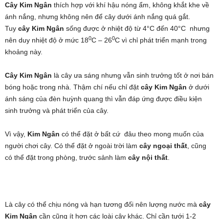
Cây Kim Ngân
thích hợp với khí hậu nóng ẩm, không khắt khe về
ánh nắng, nhưng không nên để cây dưới ánh nắng quá gắt.
Tuy
cây Kim Ngân
sống được ở nhiệt độ từ 4°C đến 40°C nhưng
0
0
nên duy nhiệt độ ở mức 18
C – 26
C vì chỉ phát triển mạnh trong
khoảng này.
Cây Kim Ngân
là cây ưa sáng nhưng vẫn sinh trưởng tốt ở nơi bán
bóng hoặc trong nhà. Thậm chí nếu chỉ đặt
cây Kim Ngân
ở dưới
ánh sáng của đèn huỳnh quang thì vẫn đáp ứng được điều kiện
sinh trưởng và phát triển của cây.
Vì vậy,
Kim Ngân
có thể đặt ở bất cứ đâu theo mong muốn của
người chơi cây. Có thể đặt ở ngoài trời làm
cây ngoại thất
, cũng
có thể đặt trong phòng, trước sảnh làm
cây nội thất
.
Là cây có thể chịu nóng và hạn tương đối nên lượng nước mà
cây
Kim Ngân
cần cũng ít hơn các loài cây khác. Chỉ cần tưới 1-2