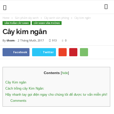
Home
Sản phẩm cây xanh
Cây xanh văn phòng
Cây kim ngân
SẢN PHẨM CÂY XANH
CÂY XANH VĂN PHÒNG
Cây kim ngân
By
thom
-
2 Tháng Mười, 2017
913
0
Facebook
Twitter
Contents
[
hide
]
Cây Kim ngân
Cách trồng cây Kim Ngân:
Hãy nhanh tay gọi điện ngay cho chúng tôi để được tư vấn miễn phí!
Comments