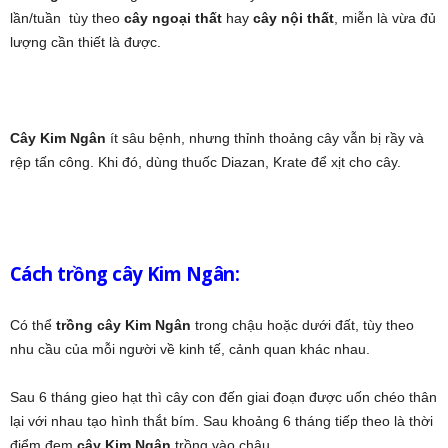
lần/tuần tùy theo
cây ngoại thất
hay
cây nội thất
, miễn là vừa đủ
lượng cần thiết là được.
Cây Kim Ngân
ít sâu bệnh, nhưng thỉnh thoảng cây vẫn bị rầy và
rệp tấn công. Khi đó, dùng thuốc Diazan, Krate để xịt cho cây.
Cách trồng cây Kim Ngân:
Có thể
trồng cây Kim Ngân
trong chậu hoặc dưới đất, tùy theo
nhu cầu của mỗi người về kinh tế, cảnh quan khác nhau.
Sau 6 tháng gieo hạt thì cây con đến giai đoạn được uốn chéo thân
lại với nhau tạo hình thắt bím. Sau khoảng 6 tháng tiếp theo là thời
điểm đem
cây Kim Ngân
trồng vào chậu.