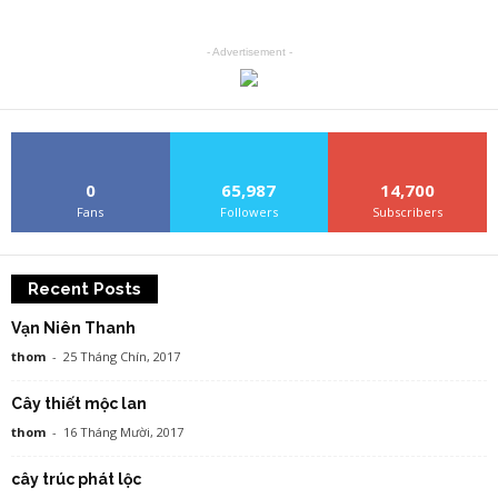
- Advertisement -
0
65,987
14,700
Fans
Followers
Subscribers
Recent Posts
Vạn Niên Thanh
thom
-
25 Tháng Chín, 2017
Cây thiết mộc lan
thom
-
16 Tháng Mười, 2017
cây trúc phát lộc