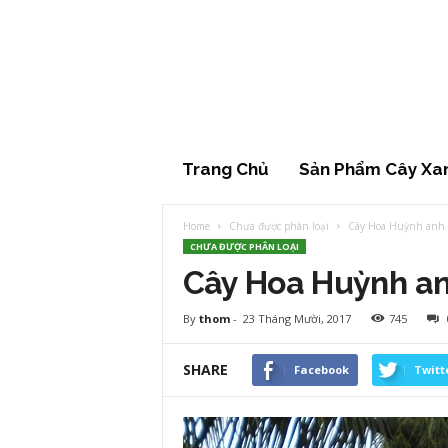
Cây
xanh
đẹp
Trang Chủ
Sản Phẩm Cây Xa
Home
Chưa được phân loại
Cây Hoa Huỳnh anh
CHƯA ĐƯỢC PHÂN LOẠI
Cây Hoa Huỳnh a
By
thom
-
23 Tháng Mười, 2017
745
SHARE
Facebook
Twitt