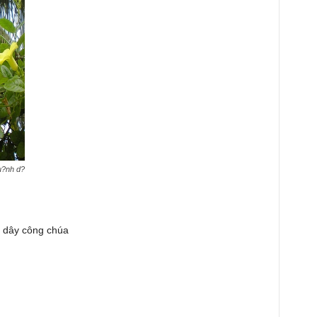
u?nh d?
 dây công chúa