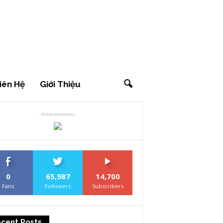
iên Hệ
Giới Thiệu
- Advertisement -
0
65,987
14,700
Fans
Followers
Subscribers
cent Posts