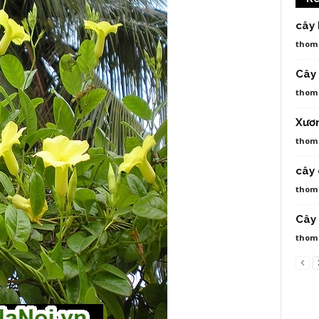
cây
thom
Cây
thom
Xươn
thom
cây 
thom
Cây 
thom