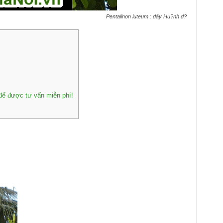
Pentalinon luteum : dây Hu?nh d?
 để được tư vấn miễn phí!