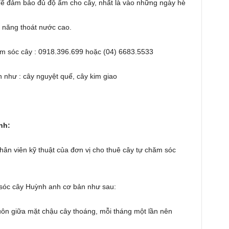
 đảm bảo đủ độ ẩm cho cây, nhất là vào những ngày hè
ả năng thoát nước cao.
hăm sóc cây : 0918.396.699 hoặc (04) 6683.5533
h như : cây nguyệt quế, cây kim giao
nh:
ân viên kỹ thuật của đơn vị cho thuê cây tự chăm sóc
 sóc cây Huỳnh anh cơ bản như sau:
uôn giữa mặt chậu cây thoáng, mỗi tháng một lần nên