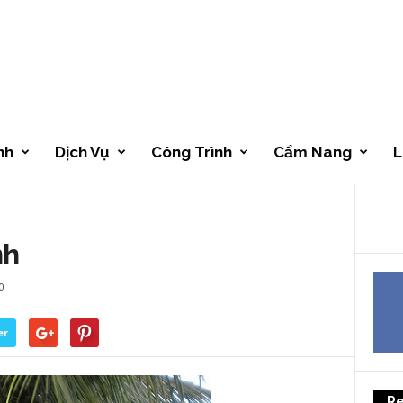
nh
Dịch Vụ
Công Trình
Cẩm Nang
L
nh
0
er
Re