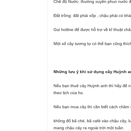
Chế độ Nước: thường xuyên phun nước để
Đất trồng: đất phải xốp , chậu phải có kh
Gọi hotline để được hỗ trợ về kĩ thuật c
Một số cây tương tự có thể bạn cũng thíc
Những lưu ý khi sử dụng cây Huỳnh a
Nếu bạn thuê cây Huỳnh anh thì hãy để nh
theo lịch của họ.
Nếu bạn mua cây thì cần biết cách chăm
không đổ bã chè, bã café vào chậu cây, l
mang chậu cây ra ngoài trời một tuần.